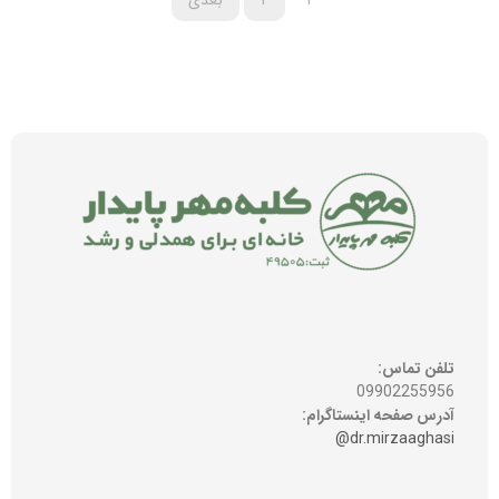
۱
۲
بعدی
تلفن تماس:
09902255956
آدرس صفحه اینستاگرام:
dr.mirzaaghasi@