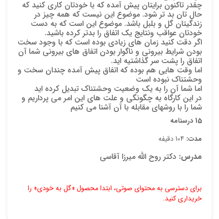
چقدر تاکنون برایتان پیش آمده که با خودتان کاری کنید که
حال تان بد تر شود. موضوع این نیست که همه چیز در
هیچ 
زندگیتان گل و بلبل باشد. موضوع این است که به دست
خودتان عواقب ونتایج یک اتفاق را بدتر کرده باشید.
اگر دقت کنید زمان های زیادی بوده است که با وجود سخت
اولی
بودن شرایط بیرونی و ناگوار بودن اتفاق های بیرونی شما آن
آفلا
اتفاق را پشت سر گذاشتیه اید.
اما وقت هایی هم بوده که اتفاق پیش آمده چندان سخت و
وحشتناک نبوده است
برای 
اما شما آن را به یک وضعیت وحشتناک تبدیل کرده اید
در این کارگاه به چگونگی و علت های این امر می پرداریم و
شما را با روشهای مقابله با آن آشنا می کنیم
15 درسنامه
مدت:
104 دقیفه
مدرس:
دکتر روح الله میرزا آقاسی
برای دسترسی به محتوای صوتی، ابتدا محصول «گل به خودی» را
خریداری کنید.