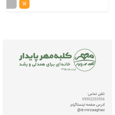
تلفن تماس:
09902255956
آدرس صفحه اینستاگرام:
dr.mirzaaghasi@