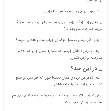
رو سر کشید.
_ در مورد مریضی حسام باهاش حرف زدی؟
پوزخندی زد:” زنگ میزنم ، جواب نمیده. پیام میده جلسه ام زنگ
میزنم. فکر کرده من بچه ام.”
_ یعنی فکر میکنی به دلیل دیگه ای جواب تماس هات رو نمیده؟
_ بله ! از ترس داداش جونش که مبادا به مامان جان خبر بده و
مدیریت رو ازش بگیرن.
_ در این حد؟
_ بله! شوهر من برده ی مامان باباشه! چون اگه حواسش رو جمع
نکنه، هیچی از ارث میراث ننه باباش
بهش نمیرسه. الان خونه ی ما به اسم مادرشوهرمه، ماشین مون هم.
همه ظاهر زندگی مون رو که