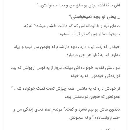
اش پا گذاشته بودن رو حلق من و بچه میخواستن…”
_ یعنی تو بچه نمیخواستی؟
صدای نرم و خانومانه اش کم کم داشت خشن میشد:” نه که
نمیخواستم! از بس که تو گوش شوهرم
خوندن که زنت ایراد داره ، بچه دار شدم که بفهمن من عیب و ایراد
ندارم. اینا به کنار، هر چی درمیاره
دو دستی تقدیم خونواده اش میکنه. دریغ از یه تومن از پولش که بیاد
تو زندگی خودمون. نه یه خونه
از خودش داره نه یه ماشین. همه چیزش تحت تملک خونواده شه… ”
همونطور که فنجون تو دستش بود،
دندون هاش رو بهم فشرد و گفت:” موندم اصلا کجای زندگی من و
حسام وایساده؟!” و ته فنجونش