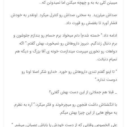
میبینن کلی به به و چهچه میکنن اما نمیدونن که…
صداش میلرزید. به سختی صداش رو کنترل میکرد. اونقدر به خودش
فشار آورد تا بغضش رو قورت داد.
ادامه داد:” خسته شدم! دلم میخواد برم حسام رو بندازم جلوشون و
برم دنبال زندگیم. دیروز داروهاش رو نمیخورد، بهش گفتم:” اگه
دواهات رو نخوری میبرمت میندازمت خونه ی آقا بزرگ و دیگه هم
نمیام دنبالت.
” تا اینو گفتم تندی داروهاش رو خورد. خدارو شکر اصلا اونا رو
دوست نداره.”
_ قبلا هم جملاتی از این دست بهش گفتی؟
با انگشتاش داشت فنجون رو میچرخوند و فکر میکرد:” آره به نظرم.
یه موقع هایی از این چیزا بهش میگم.
علی الخصوص وقتایی که از دست خودش یا باباش عصبانی میشم. ”