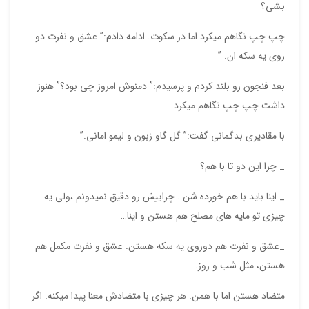
بشی؟
چپ چپ نگاهم میکرد اما در سکوت. ادامه دادم:” عشق و نفرت دو
روی یه سکه ان. ”
بعد فنجون رو بلند کردم و پرسیدم:” دمنوش امروز چی بود؟” هنوز
داشت چپ چپ نگاهم میکرد.
با مقادیری بدگمانی گفت:” گل گاو زبون و لیمو امانی.”
_ چرا این دو تا با هم؟
_ اینا باید با هم خورده شن . چراییش رو دقیق نمیدونم ،ولی یه
چیزی تو مایه های مصلح هم هستن و اینا…
_عشق و نفرت هم دوروی یه سکه هستن. عشق و نفرت مکمل هم
هستن، مثل شب و روز.
متضاد هستن اما با همن. هر چیزی با متضادش معنا پیدا میکنه. اگر