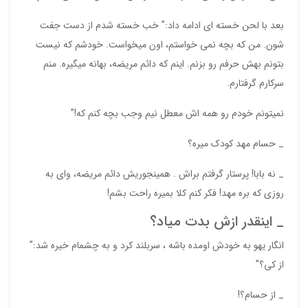
بعد با لحن خسته ای ادامه داد:” خب خسته شدم از دست جفت
شون. من که بچه نمی خواستم، اون میخواست. خودشم که نیست
بتونم بهش حرفم رو بزنم. اینم که دائم مریضه، بهانه میگیره. منم
سرکارم گرفتارم.
نمیتونم خودم رو همه اش معطل نیم وجب بچه کنم که!”
_ حسام مهد کودک میره؟
_ نه بابا! پرستار گرفتم براش . همینجوریش دائم مریضه، وای به
روزی که بره مهد! فکر کنم کلا بمیره راحت بشم!
_ اینقدر ازش بدت میاد؟
انگار یهو به خودش اومده باشه ، سربلند کرد و به چشمام خیره شد:”
از کی؟”
_ از حسام؟!