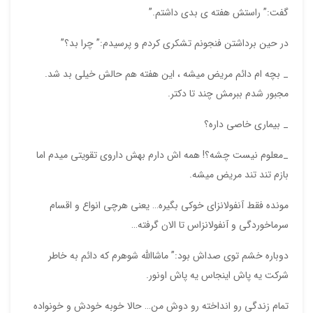
گفت:” راستش هفته ی بدی داشتم.”
در حین برداشتن فنجونم تشکری کردم و پرسیدم:” چرا بد؟”
_ بچه ام دائم مریض میشه ، این هفته هم حالش خیلی بد شد.
مجبور شدم ببرمش چند تا دکتر.
_ بیماری خاصی داره؟
_معلوم نیست چشه؟! همه اش دارم بهش داروی تقویتی میدم اما
بازم تند تند مریض میشه.
مونده فقط آنفولانزای خوکی بگیره… یعنی هرچی انواع و اقسام
سرماخوردگی و آنفولانزاس تا الان گرفته…
دوباره خشم توی صداش بود:” ماشاالله شوهرم که دائم به خاطر
شرکت یه پاش اینجاس یه پاش اونور.
تمام زندگی رو انداخته رو دوش من… حالا خوبه خودش و خونواده