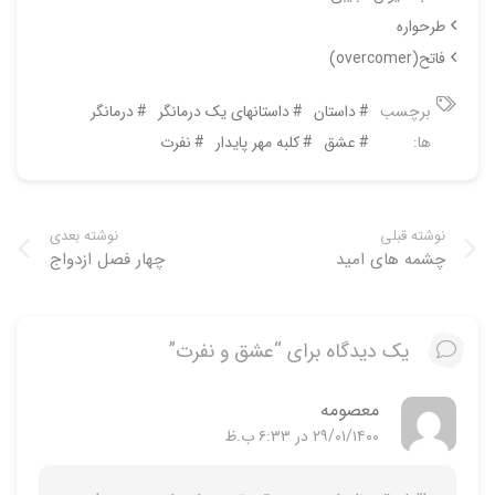
طرحواره
فاتح(overcomer)
برچسب
داستان
داستانهای یک درمانگر
درمانگر
ها:
عشق
کلبه مهر پایدار
نفرت
نوشته قبلی
نوشته بعدی
چشمه های امید
چهار فصل ازدواج
یک دیدگاه برای “عشق و نفرت”
معصومه
۲۹/۰۱/۱۴۰۰ در ۶:۳۳ ب.ظ